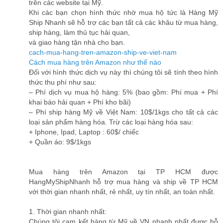
trên các website tại Mỹ.
Khi các bạn chọn hình thức nhờ mua hộ tức là Hàng Mỹ
Ship Nhanh sẽ hỗ trợ các bạn tất cả các khâu từ mua hàng,
ship hàng, làm thủ tục hải quan,
và giao hàng tận nhà cho bạn.
cach-mua-hang-tren-amazon-ship-ve-viet-nam
Cách mua hàng trên Amazon như thế nào
Đối với hình thức dịch vụ này thì chúng tôi sẽ tính theo hình
thức thu phí như sau:
– Phí dịch vụ mua hộ hàng: 5% (bao gồm: Phí mua + Phí
khai báo hải quan + Phí kho bãi)
– Phí ship hàng Mỹ về Việt Nam: 10$/1kgs cho tất cả các
loại sản phẩm hàng hóa. Trừ các loại hàng hóa sau:
+ Iphone, Ipad, Laptop : 60$/ chiếc
+ Quần áo: 9$/1kgs
Mua hàng trên Amazon tại TP HCM được
HangMyShipNhanh hỗ trợ mua hàng và ship về TP HCM
với thời gian nhanh nhất, rẻ nhất, uy tín nhất, an toàn nhất.
1. Thời gian nhanh nhất:
Chúng tôi cam kết hàng từ Mỹ về VN nhanh nhất được hỗ