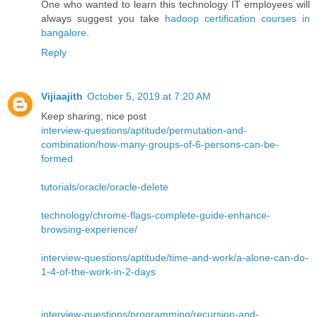
One who wanted to learn this technology IT employees will
always suggest you take
hadoop certification courses in
bangalore
.
Reply
Vijiaajith
October 5, 2019 at 7:20 AM
Keep sharing, nice post
interview-questions/aptitude/permutation-and-
combination/how-many-groups-of-6-persons-can-be-
formed
tutorials/oracle/oracle-delete
technology/chrome-flags-complete-guide-enhance-
browsing-experience/
interview-questions/aptitude/time-and-work/a-alone-can-do-
1-4-of-the-work-in-2-days
interview-questions/programming/recursion-and-