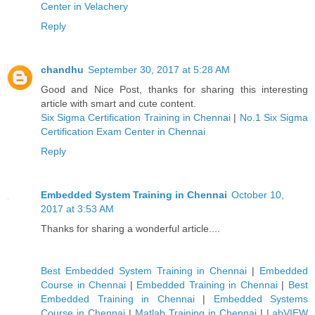
Center in Velachery
Reply
chandhu
September 30, 2017 at 5:28 AM
Good and Nice Post, thanks for sharing this interesting
article with smart and cute content.
Six Sigma Certification Training in Chennai
|
No.1 Six Sigma
Certification Exam Center in Chennai
Reply
Embedded System Training in Chennai
October 10,
2017 at 3:53 AM
Thanks for sharing a wonderful article....
Best Embedded System Training in Chennai
|
Embedded
Course in Chennai
|
Embedded Training in Chennai
|
Best
Embedded Training in Chennai
|
Embedded Systems
Course in Chennai
|
Matlab Training in Chennai
|
LabVIEW