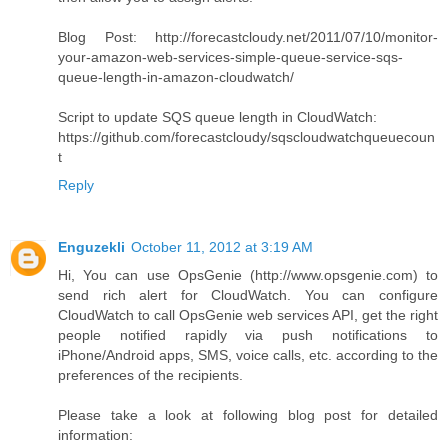
Blog Post: http://forecastcloudy.net/2011/07/10/monitor-
your-amazon-web-services-simple-queue-service-sqs-
queue-length-in-amazon-cloudwatch/
Script to update SQS queue length in CloudWatch:
https://github.com/forecastcloudy/sqscloudwatchqueuecoun
t
Reply
Enguzekli
October 11, 2012 at 3:19 AM
Hi, You can use OpsGenie (http://www.opsgenie.com) to
send rich alert for CloudWatch. You can configure
CloudWatch to call OpsGenie web services API, get the right
people notified rapidly via push notifications to
iPhone/Android apps, SMS, voice calls, etc. according to the
preferences of the recipients.
Please take a look at following blog post for detailed
information: