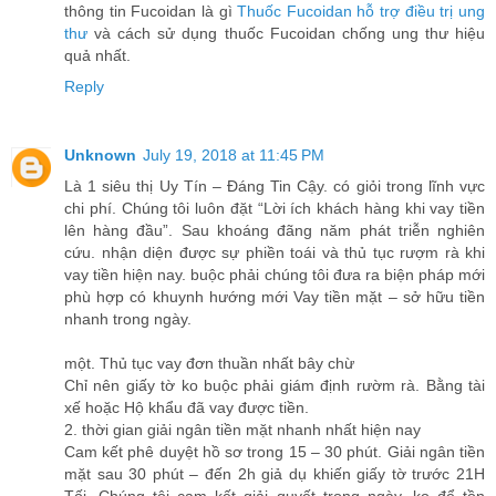
thông tin Fucoidan là gì
Thuốc Fucoidan hỗ trợ điều trị ung
thư
và cách sử dụng thuốc Fucoidan chống ung thư hiệu
quả nhất.
Reply
Unknown
July 19, 2018 at 11:45 PM
Là 1 siêu thị Uy Tín – Đáng Tin Cậy. có giỏi trong lĩnh vực
chi phí. Chúng tôi luôn đặt “Lời ích khách hàng khi vay tiền
lên hàng đầu”. Sau khoáng đãng năm phát triễn nghiên
cứu. nhận diện được sự phiền toái và thủ tục rượm rà khi
vay tiền hiện nay. buộc phải chúng tôi đưa ra biện pháp mới
phù hợp có khuynh hướng mới Vay tiền mặt – sở hữu tiền
nhanh trong ngày.
một. Thủ tục vay đơn thuần nhất bây chừ
Chỉ nên giấy tờ ko buộc phải giám định rườm rà. Bằng tài
xế hoặc Hộ khẩu đã vay được tiền.
2. thời gian giải ngân tiền mặt nhanh nhất hiện nay
Cam kết phê duyệt hồ sơ trong 15 – 30 phút. Giải ngân tiền
mặt sau 30 phút – đến 2h giả dụ khiến giấy tờ trước 21H