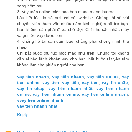
Tối. Chúng tôi cam kết giải quyết trong ngày. ko để tồn
sang hôm sau.
3. Vay toền online miễn sao bạn mang mạng internet
hầu hết lúc đa số nơi. coi xét website. Chúng tôi sẽ với
chuyên viên tham vấn nhiều năm kinh nghiệm hỗ trợ bạn.
Bạn không cần phải đi xa chờ đợi. Chỉ nhu cầu nhấc máy
và gọi. Sẽ vay được tiền.
4. chẳng hề tài sản đảm bảo, chẳng phải chứng minh thu
nhập
Chỉ bắt buộc thủ tục mộc mạc như trên. Chúng tôi không
cần ai bảo lãnh khoản vay cho bạn. bắt buộc rất yên tâm
không làm cho phiền người nhà bạn.
vay tien nhanh
,
vay tiền nhanh
,
vay tiền online
,
vay
tien online
,
vay tien
,
vay tiền
,
vay tien
,
vay tín chấp
,
vay tin chap
,
vay tiền nhanh nhất
,
vay tien nhanh
online
,
vay tiền nhanh online
,
vay tiền online nhanh
,
vvay tien online nhanh
,
vay tien nhanh nhat
,
Reply