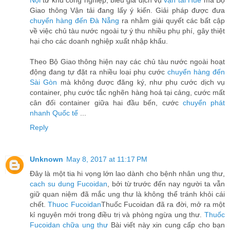
Nội
từ khu công nghiệp, biểu giá dịch vụ
vận tải Huế
mà Bộ
Giao thông Vận tải đang lấy ý kiến. Giải pháp được đưa
chuyển hàng đến Đà Nẵng
ra nhằm giải quyết các bất cập
về việc chủ tàu nước ngoài tự ý thu nhiều phụ phí, gây thiệt
hại cho các doanh nghiệp xuất nhập khẩu.
Theo Bộ Giao thông hiện nay các chủ tàu nước ngoài hoạt
động đang tự đặt ra nhiều loại phụ cước
chuyển hàng đến
Sài Gòn
mà không được đăng ký, như phụ cước dịch vụ
container, phụ cước tắc nghẽn hàng hoá tại cảng, cước mất
cân đối container giữa hai đầu bến, cước
chuyển phát
nhanh Quốc tế
...
Reply
Unknown
May 8, 2017 at 11:17 PM
Đây là một tia hi vọng lớn lao dành cho bệnh nhân ung thư,
cach su dung Fucoidan
, bởi từ trước đến nay người ta vẫn
giữ quan niệm đã mắc ung thư là không thể tránh khỏi cái
chết.
Thuoc Fucoidan
Thuốc Fucoidan đã ra đời, mở ra một
kỉ nguyên mới trong điều trị và phòng ngừa ung thư.
Thuốc
Fucoidan chữa ung thư
Bài viết này xin cung cấp cho bạn