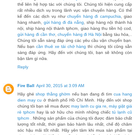
thể liên hệ hợp tác với chúng tôi. Chúng tôi hiện cung cấp
rất nhiều dịch vụ trong lãnh vực vận chuyển hàng. Có thể
kể đến các dịch vụ như
chuyển hàng đi campuchia
, giao
hàng nhanh,
gửi hàng đi đà nẵng
, ship hàng nội thành hà
nội, ship hàng nội thành tphcm, giao hàng thu tiền hộ cod,
gửi hàng đi cần thơ
,
chuyển hàng đi Hà Nội
bằng tàu hỏa,..
Chúng tôi sẵn sàng đáp ứng các yêu cầu vận chuyển bạn.
Nếu bạn
cần thuê xe tải chở hàng
thì chúng tôi cũng sằn
sàng đáp ứng. Hãy đến với chúng tôi, bạn sẽ không còn
bận tâm gì nữa.
Reply
Fire Ball
April 30, 2015 at 3:09 AM
Hãy ghé
shop thằng ghờm
nếu bạn đang đi tìm
cua hang
dien may cu
ở thành phố Hồ Chí Minh. Hãy đến với shop
chúng tôi bạn sẽ mua được
may lanh cu gia re
,
máy giặt giá
rẻ tphcm
hay là sở hữu cho mình những chiếc
tủ lạnh cũ
tphcm
. Những sản phẩm của chúng tôi được đảm bảo chất
lượng tốt nhất, thời gian bảo hành lâu nhất, chế độ chăm
sóc hậu mãi tốt nhất. Hãy yên tâm khi mua sản phẩm tại