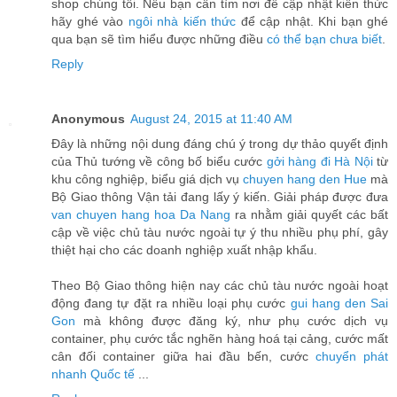
shop chúng tôi. Nếu bạn cần tìm nơi để cập nhật kiến thức
hãy ghé vào
ngôi nhà kiến thức
để cập nhật. Khi bạn ghé
qua bạn sẽ tìm hiểu được những điều
có thể bạn chưa biết
.
Reply
Anonymous
August 24, 2015 at 11:40 AM
Đây là những nội dung đáng chú ý trong dự thảo quyết định
của Thủ tướng về công bố biểu cước
gởi hàng đi Hà Nội
từ
khu công nghiệp, biểu giá dịch vụ
chuyen hang den Hue
mà
Bộ Giao thông Vận tải đang lấy ý kiến. Giải pháp được đưa
van chuyen hang hoa Da Nang
ra nhằm giải quyết các bất
cập về việc chủ tàu nước ngoài tự ý thu nhiều phụ phí, gây
thiệt hại cho các doanh nghiệp xuất nhập khẩu.
Theo Bộ Giao thông hiện nay các chủ tàu nước ngoài hoạt
động đang tự đặt ra nhiều loại phụ cước
gui hang den Sai
Gon
mà không được đăng ký, như phụ cước dịch vụ
container, phụ cước tắc nghẽn hàng hoá tại cảng, cước mất
cân đối container giữa hai đầu bến, cước
chuyển phát
nhanh Quốc tế
...