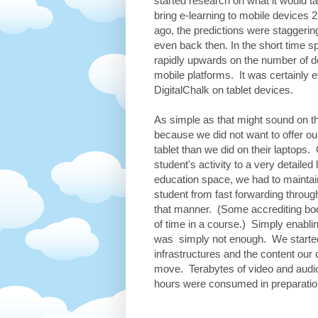
started research on what it would ta
bring e-learning to mobile devices 
ago, the predictions were staggerin
even back then. In the short time s
rapidly upwards on the number of 
mobile platforms. It was certainly 
DigitalChalk on tablet devices.
As simple as that might sound on the
because we did not want to offer ou
tablet than we did on their laptops. 
student's activity to a very detailed
education space, we had to maintain 
student from fast forwarding through
that manner. (Some accrediting bod
of time in a course.) Simply enabl
was simply not enough. We started
infrastructures and the content our 
move. Terabytes of video and aud
hours were consumed in preparation f