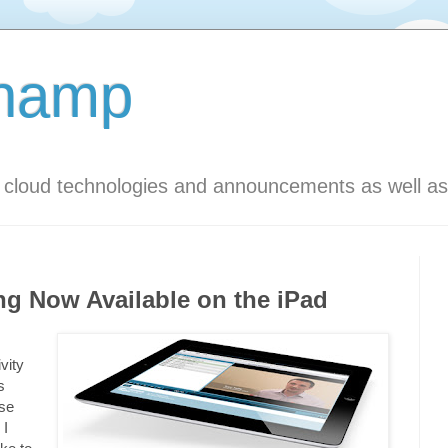
Champ
s cloud technologies and announcements as well as
g Now Available on the iPad
vity
s
ese
 I