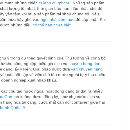
ho mình những chiếc
tủ lạnh cũ tphcm
. Những sản phẩm
hất lượng tốt nhất, thời gian bảo hành lâu nhất, chế độ
Hãy yên tâm khi mua sản phẩm tại shop chúng tôi. Nếu
 kiến thức hãy ghé vào
ngôi nhà kiến thức
để cập nhật. Khi
u được những điều
có thể bạn chưa biết
.
chú ý trong dự thảo quyết định của Thủ tướng về công bố
từ khu công nghiệp, biểu giá dịch vụ
chuyen hang den
i đang lấy ý kiến. Giải pháp được đưa
van chuyen hang
yết các bất cập về việc chủ tàu nước ngoài tự ý thu nhiều
ác doanh nghiệp xuất nhập khẩu.
 các chủ tàu nước ngoài hoạt động đang tự đặt ra nhiều
Sai Gon
mà không được đăng ký, như phụ cước dịch vụ
n hàng hoá tại cảng, cước mất cân đối container giữa hai
nhanh Quốc tế
...