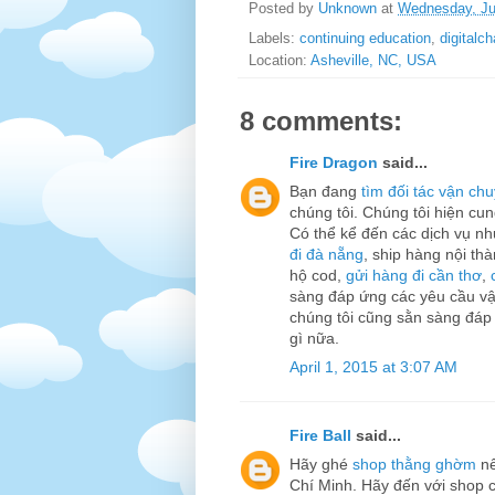
Posted by
Unknown
at
Wednesday, Ju
Labels:
continuing education
,
digitalch
Location:
Asheville, NC, USA
8 comments:
Fire Dragon
said...
Bạn đang
tìm đối tác vận ch
chúng tôi. Chúng tôi hiện cu
Có thể kể đến các dịch vụ n
đi đà nẵng
, ship hàng nội th
hộ cod,
gửi hàng đi cần thơ
,
sàng đáp ứng các yêu cầu v
chúng tôi cũng sằn sàng đáp
gì nữa.
April 1, 2015 at 3:07 AM
Fire Ball
said...
Hãy ghé
shop thằng ghờm
nế
Chí Minh. Hãy đến với shop 