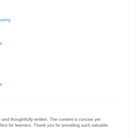
uting
ai
ai
ve and thoughtfully written. The content is concise yet
ect for learners. Thank you for providing such valuable