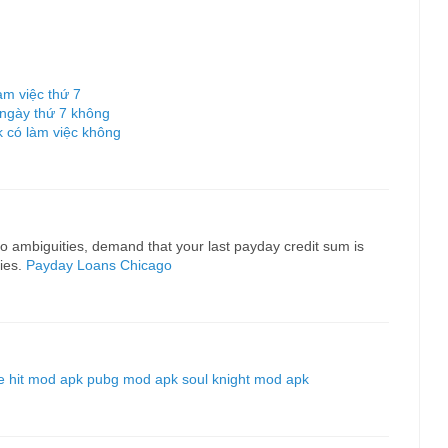
àm việc thứ 7
ngày thứ 7 không
 có làm việc không
o ambiguities, demand that your last payday credit sum is
nies.
Payday Loans Chicago
fe hit mod apk
pubg mod apk
soul knight mod apk