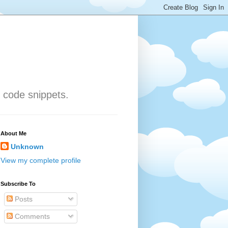
 code snippets.
About Me
Unknown
View my complete profile
Subscribe To
Posts
Comments