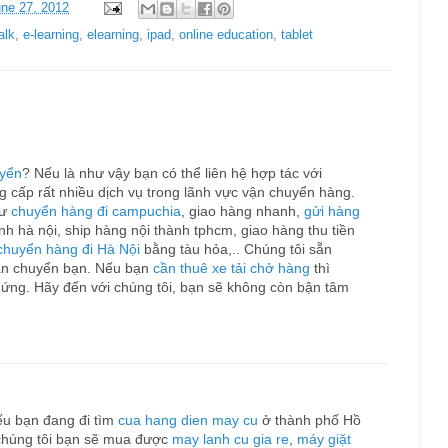
ne 27, 2012
alk
,
e-learning
,
elearning
,
ipad
,
online education
,
tablet
uyển
? Nếu là như vậy bạn có thể liên hệ hợp tác với
ng cấp rất nhiều dịch vụ trong lãnh vực vận chuyển hàng.
hư
chuyển hàng đi campuchia
, giao hàng nhanh,
gửi hàng
ành hà nội, ship hàng nội thành tphcm, giao hàng thu tiền
chuyển hàng đi Hà Nội
bằng tàu hỏa,.. Chúng tôi sẵn
ận chuyển bạn. Nếu bạn
cần thuê xe tải chở hàng
thì
 ứng. Hãy đến với chúng tôi, bạn sẽ không còn bận tâm
u bạn đang đi tìm
cua hang dien may cu
ở thành phố Hồ
chúng tôi bạn sẽ mua được
may lanh cu gia re
,
máy giặt