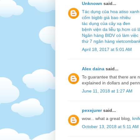
Unknown
said...
Tác dụng của hoa atiso xanh
cốm bigbb giá bao nhiêu
tác dụng của cây xạ đen
bệnh viện da liễu tp.hcm có l
Ngân hàng BIDV có làm việc 
thứ 7 ngân hàng vietcombank
April 18, 2017 at 5:01 AM
Alex daina
said...
To guarantee that there are n
explained in dollars and pen
June 11, 2018 at 1:27 AM
pexejurer
said...
wow... what a great blog,
kni
October 13, 2018 at 5:11 AM