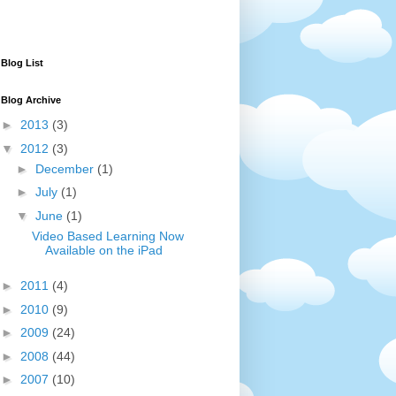
Blog List
Blog Archive
►
2013
(3)
▼
2012
(3)
►
December
(1)
►
July
(1)
▼
June
(1)
Video Based Learning Now
Available on the iPad
►
2011
(4)
►
2010
(9)
►
2009
(24)
►
2008
(44)
►
2007
(10)