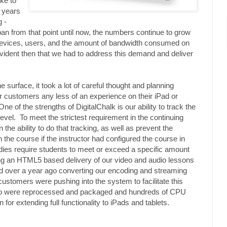
ke to
2 years
g -
pan from that point until now, the numbers continue to grow
devices, users, and the amount of bandwidth consumed on
evident then that we had to address this demand and deliver
 surface, it took a lot of careful thought and planning
r customers any less of an experience on their iPad or
One of the strengths of DigitalChalk is our ability to track the
 level. To meet the strictest requirement in the continuing
the ability to do that tracking, as well as prevent the
 the course if the instructor had configured the course in
ies require students to meet or exceed a specific amount
ing an HTML5 based delivery of our video and audio lessons
 over a year ago converting our encoding and streaming
customers were pushing into the system to facilitate this
io were reprocessed and packaged and hundreds of CPU
or extending full functionality to iPads and tablets.