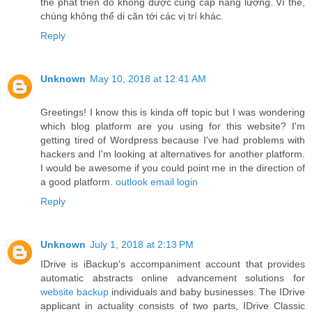
thể phát triển do không được cung cấp năng lượng. Vì thế,
chúng không thể di căn tới các vị trí khác.
Reply
Unknown
May 10, 2018 at 12:41 AM
Greetings! I know this is kinda off topic but I was wondering
which blog platform are you using for this website? I'm
getting tired of Wordpress because I've had problems with
hackers and I'm looking at alternatives for another platform.
I would be awesome if you could point me in the direction of
a good platform.
outlook email login
Reply
Unknown
July 1, 2018 at 2:13 PM
IDrive is iBackup's accompaniment account that provides
automatic abstracts online advancement solutions for
website backup
individuals and baby businesses. The IDrive
applicant in actuality consists of two parts, IDrive Classic