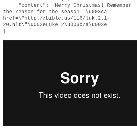
"content": "Merry Christmas! Remember
the reason for the season. \u003ca
href=\"http://bible.us/116/luk.2.1-
20.nlt\"\u003eLuke 2\u003c/a\u003e"
}