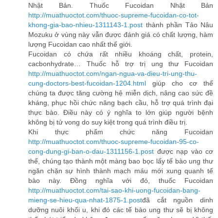
Nhật Bản. Thuốc Fucoidan Nhật Bản
http://muathuoctot.com/thuoc-supreme-fucoidan-co-tot-
khong-gia-bao-nhieu-1311143-1.post
thành phần Tảo Nâu
Mozuku ở vùng này vẫn được đánh giá có chất lượng, hàm
lượng Fucoidan cao nhất thế giới.
Fucoidan có chứa rất nhiều khoáng chất, protein,
cacbonhydrate… Thuốc hỗ trợ trị ung thư Fucoidan
http://muathuoctot.com/ngan-ngua-va-dieu-tri-ung-thu-
cung-doctors-best-fucoidan-1204.html
giúp cho cơ thể
chúng ta được tăng cường hệ miễn dịch, nâng cao sức đề
kháng, phục hồi chức năng bạch cầu, hỗ trợ quá trình đại
thực bào. Điều này có ý nghĩa to lớn giúp người bệnh
không bị tử vong do suy kiệt trong quá trình điều trị.
Khi thực phẩm chức năng Fucoidan
http://muathuoctot.com/thuoc-supreme-fucoidan-95-co-
cong-dung-gi-ban-o-dau-1311156-1.post
được nạp vào cơ
thể, chúng tạo thành một màng bao bọc lấy tế bào ung thư
ngăn chặn sự hình thành mạch máu mới xung quanh tế
bào này. Đồng nghĩa với đó, thuốc Fucoidan
http://muathuoctot.com/tai-sao-khi-uong-fucoidan-bang-
mieng-se-hieu-qua-nhat-1875-1.post
đã cắt nguồn dinh
dưỡng nuôi khối u, khi đó các tế bào ung thư sẽ bị không