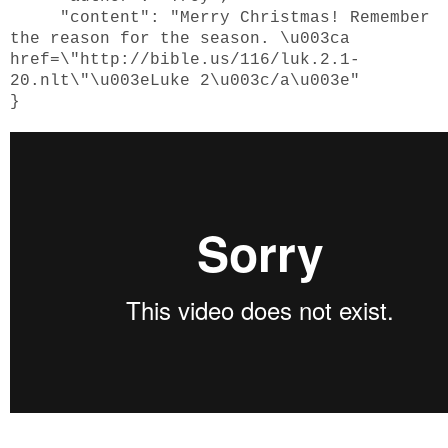
"content": "Merry Christmas! Remember
the reason for the season. \u003ca
href=\"http://bible.us/116/luk.2.1-
20.nlt\"\u003eLuke 2\u003c/a\u003e"
}