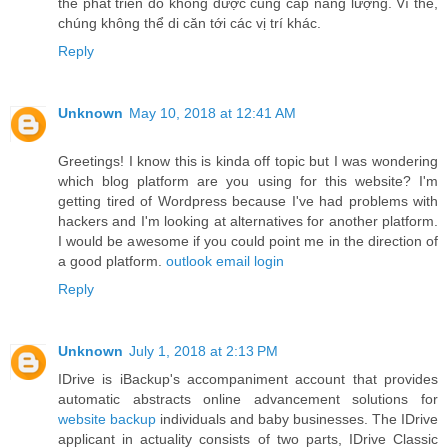
thể phát triển do không được cung cấp năng lượng. Vì thế,
chúng không thể di căn tới các vị trí khác.
Reply
Unknown
May 10, 2018 at 12:41 AM
Greetings! I know this is kinda off topic but I was wondering
which blog platform are you using for this website? I'm
getting tired of Wordpress because I've had problems with
hackers and I'm looking at alternatives for another platform.
I would be awesome if you could point me in the direction of
a good platform.
outlook email login
Reply
Unknown
July 1, 2018 at 2:13 PM
IDrive is iBackup's accompaniment account that provides
automatic abstracts online advancement solutions for
website backup
individuals and baby businesses. The IDrive
applicant in actuality consists of two parts, IDrive Classic