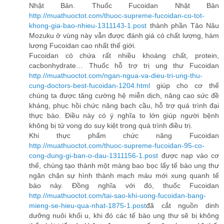
Nhật Bản. Thuốc Fucoidan Nhật Bản
http://muathuoctot.com/thuoc-supreme-fucoidan-co-tot-
khong-gia-bao-nhieu-1311143-1.post
thành phần Tảo Nâu
Mozuku ở vùng này vẫn được đánh giá có chất lượng, hàm
lượng Fucoidan cao nhất thế giới.
Fucoidan có chứa rất nhiều khoáng chất, protein,
cacbonhydrate… Thuốc hỗ trợ trị ung thư Fucoidan
http://muathuoctot.com/ngan-ngua-va-dieu-tri-ung-thu-
cung-doctors-best-fucoidan-1204.html
giúp cho cơ thể
chúng ta được tăng cường hệ miễn dịch, nâng cao sức đề
kháng, phục hồi chức năng bạch cầu, hỗ trợ quá trình đại
thực bào. Điều này có ý nghĩa to lớn giúp người bệnh
không bị tử vong do suy kiệt trong quá trình điều trị.
Khi thực phẩm chức năng Fucoidan
http://muathuoctot.com/thuoc-supreme-fucoidan-95-co-
cong-dung-gi-ban-o-dau-1311156-1.post
được nạp vào cơ
thể, chúng tạo thành một màng bao bọc lấy tế bào ung thư
ngăn chặn sự hình thành mạch máu mới xung quanh tế
bào này. Đồng nghĩa với đó, thuốc Fucoidan
http://muathuoctot.com/tai-sao-khi-uong-fucoidan-bang-
mieng-se-hieu-qua-nhat-1875-1.post
đã cắt nguồn dinh
dưỡng nuôi khối u, khi đó các tế bào ung thư sẽ bị không