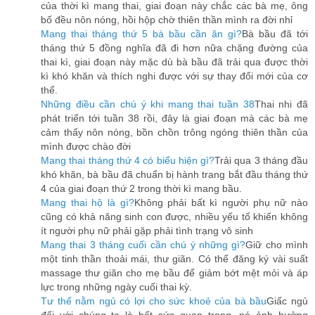
của thời kì mang thai, giai đoạn này chắc các bà mẹ, ông
bố đều nôn nóng, hồi hộp chờ thiên thần mình ra đời nhỉ
Mang thai tháng thứ 5 bà bầu cần ăn gì?
Bà bầu đã tới
tháng thứ 5 đồng nghĩa đã đi hơn nữa chặng đường của
thai kì, giai đoạn này mặc dù bà bầu đã trải qua được thời
kì khó khăn và thích nghi được với sự thay đổi mới của cơ
thể.
Những điều cần chú ý khi mang thai tuần 38
Thai nhi đã
phát triển tới tuần 38 rồi, đây là giai đoạn mà các bà mẹ
cảm thấy nôn nóng, bồn chồn trông ngóng thiên thần của
mình được chào đời
Mang thai tháng thứ 4 có biểu hiện gì?
Trải qua 3 tháng đầu
khó khăn, bà bầu đã chuẩn bị hành trang bắt đầu tháng thứ
4 của giai đoạn thứ 2 trong thời kì mang bầu.
Mang thai hộ là gì?
Không phải bất kì người phụ nữ nào
cũng có khả năng sinh con được, nhiều yếu tố khiến không
ít người phụ nữ phải gặp phải tình trạng vô sinh
Mang thai 3 tháng cuối cần chú ý những gì?
Giữ cho mình
một tinh thần thoải mái, thư giãn. Có thể đăng ký vài suất
massage thư giãn cho mẹ bầu để giảm bớt mệt mỏi và áp
lực trong những ngày cuối thai kỳ.
Tư thế nằm ngủ có lợi cho sức khoẻ của bà bầu
Giấc ngủ