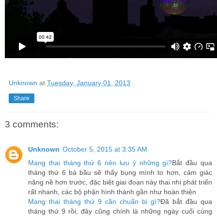
Unknown
at
Tuesday, January 01, 2013
Share
3 comments:
Unknown
October 5, 2015 at 3:35 AM
Mang thai tháng thứ 6 nên lưu ý những gì?
Bắt đầu qua
tháng thứ 6 bà bầu sẽ thấy bụng mình to hơn, cảm giác
nặng nề hơn trước, đặc biệt giai đoạn này thai nhi phát triển
rất nhanh, các bộ phận hình thành gần như hoàn thiện
Mang thai tháng thứ 9 cần chuẩn bị gì?
Đã bắt đầu qua
tháng thứ 9 rồi, đây cũng chính là những ngày cuối cùng