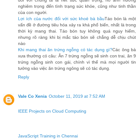
đối với chúng ta là hết sức quan trọng, nó ảnh hưởng
nghiêm trọng đến tình trạng sức khỏe, cũng như tinh thần
của con người.
Lợi ích của nước đối với sức khoẻ bà bầu
Táo bón là một
vấn đề ở đường tiêu hóa xảy ra khá phổ biến, nhất là trong
thời kỳ mang thai. Táo bón tuy không quá nguy hiểm,
nhưng rõ ràng khi bị mắc táo bón sẽ chẳng dễ chịu chút
nào
Khi mang thai ăn trứng ngỗng có tác dụng gì?
Các ông bà
xưa thường có câu: Ăn 7 trứng ngỗng sẽ sinh con trai, ăn 9
trứng ngỗng sinh con gái, chính vì thế mà mọi người tin
tưởng vào việc ăn trứng ngông sẽ có tác dụng.
Reply
Vale Co Xenia
October 11, 2019 at 7:52 AM
IEEE Projects on Cloud Computing
JavaScript Training in Chennai