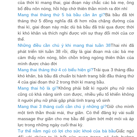
của thời kì mang thai, giai đoạn này chắc các bà mẹ, ông
bố đều nôn nóng, hồi hộp chờ thiên thần mình ra đời nhỉ
Mang thai tháng thứ 5 bà bầu cần ăn gì?
Bà bầu đã tới
tháng thứ 5 đồng nghĩa đã đi hơn nữa chặng đường của
thai kì, giai đoạn này mặc dù bà bầu đã trải qua được thời
kì khó khăn và thích nghi được với sự thay đổi mới của cơ
thể.
Những điều cần chú ý khi mang thai tuần 38
Thai nhi đã
phát triển tới tuần 38 rồi, đây là giai đoạn mà các bà mẹ
cảm thấy nôn nóng, bồn chồn trông ngóng thiên thần của
mình được chào đời
Mang thai tháng thứ 4 có biểu hiện gì?
Trải qua 3 tháng đầu
khó khăn, bà bầu đã chuẩn bị hành trang bắt đầu tháng thứ
4 của giai đoạn thứ 2 trong thời kì mang bầu.
Mang thai hộ là gì?
Không phải bất kì người phụ nữ nào
cũng có khả năng sinh con được, nhiều yếu tố khiến không
ít người phụ nữ phải gặp phải tình trạng vô sinh
Mang thai 3 tháng cuối cần chú ý những gì?
Giữ cho mình
một tinh thần thoải mái, thư giãn. Có thể đăng ký vài suất
massage thư giãn cho mẹ bầu để giảm bớt mệt mỏi và áp
lực trong những ngày cuối thai kỳ.
Tư thế nằm ngủ có lợi cho sức khoẻ của bà bầu
Giấc ngủ