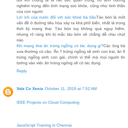
đối với chúng ta là hết sức quan trọng, nó ảnh hưởng
nghiêm trọng đến tình trạng sức khỏe, cũng như tinh thần
của con người.
Lợi ích của nước đối với sức khoẻ bà bầu
Táo bón là một
vấn đề ở đường tiêu hóa xảy ra khá phổ biến, nhất là trong
thời kỳ mang thai. Táo bón tuy không quá nguy hiểm,
nhưng rõ ràng khi bị mắc táo bón sẽ chẳng dễ chịu chút
nào
Khi mang thai ăn trứng ngỗng có tác dụng gì?
Các ông bà
xưa thường có câu: Ăn 7 trứng ngỗng sẽ sinh con trai, ăn 9
trứng ngỗng sinh con gái, chính vì thế mà mọi người tin
tưởng vào việc ăn trứng ngông sẽ có tác dụng.
Reply
Vale Co Xenia
October 11, 2019 at 7:52 AM
IEEE Projects on Cloud Computing
JavaScript Training in Chennai