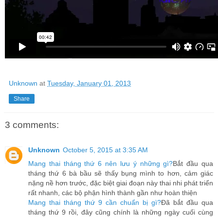
Unknown
at
Tuesday, January 01, 2013
Share
3 comments:
Unknown
October 5, 2015 at 3:35 AM
Mang thai tháng thứ 6 nên lưu ý những gì?
Bắt đầu qua
tháng thứ 6 bà bầu sẽ thấy bụng mình to hơn, cảm giác
nặng nề hơn trước, đặc biệt giai đoạn này thai nhi phát triển
rất nhanh, các bộ phận hình thành gần như hoàn thiện
Mang thai tháng thứ 9 cần chuẩn bị gì?
Đã bắt đầu qua
tháng thứ 9 rồi, đây cũng chính là những ngày cuối cùng